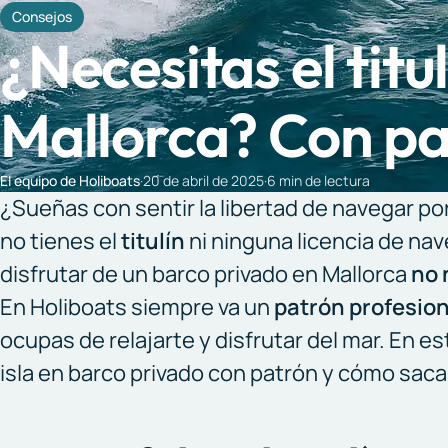
Consejos
¿Necesitas el titu
Mallorca? Con pat
El equipo de Holiboats
·
20 de abril de 2025
·
6 min de lectura
¿Sueñas con sentir la libertad de navegar por
no tienes el
titulín
ni ninguna licencia de na
disfrutar de un barco privado en Mallorca
no 
En Holiboats siempre va un
patrón profesion
ocupas de relajarte y disfrutar del mar. En e
isla en barco privado con patrón y cómo saca