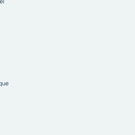
el
 que