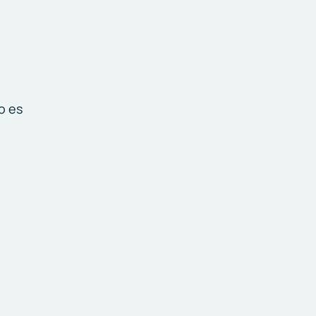
n
o es